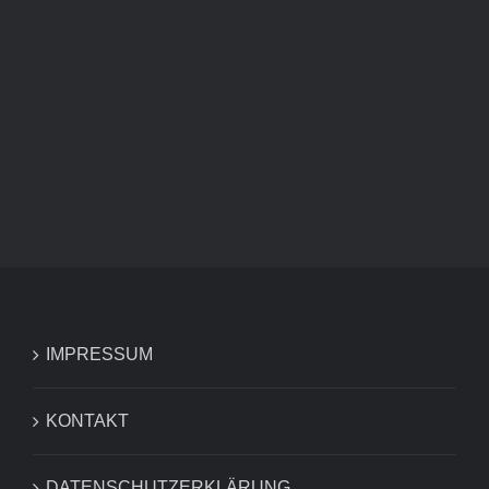
SCHDONZA-
BÄTSCHER
SCHDONZA-BÄTSCHER
IMPRESSUM
KONTAKT
DATENSCHUTZERKLÄRUNG