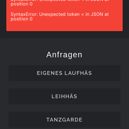
position 0
SyntaxError: Unexpected token < in JSON at
position 0
Anfragen
EIGENES LAUFHÄS
LEIHHÄS
TANZGARDE