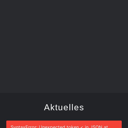
FEGER
Aktuelles
SyntaxError: Unexpected token < in JSON at