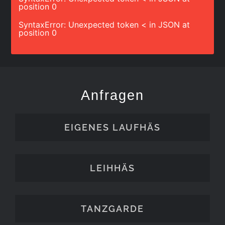
position 0
SyntaxError: Unexpected token < in JSON at
position 0
Anfragen
EIGENES LAUFHÄS
LEIHHÄS
TANZGARDE