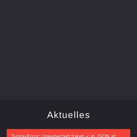
SCHDONZA-BÄTSCHER
Aktuelles
SyntaxError: Unexpected token < in JSON at