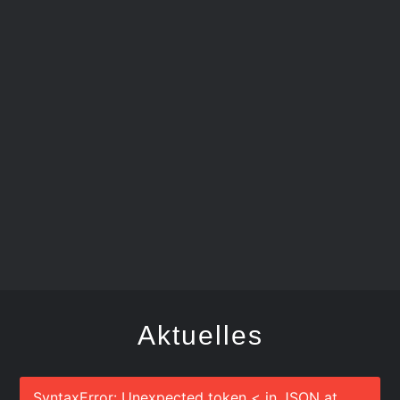
FEGER
Aktuelles
SyntaxError: Unexpected token < in JSON at