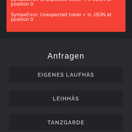
position 0
SyntaxError: Unexpected token < in JSON at
position 0
Anfragen
EIGENES LAUFHÄS
LEIHHÄS
TANZGARDE