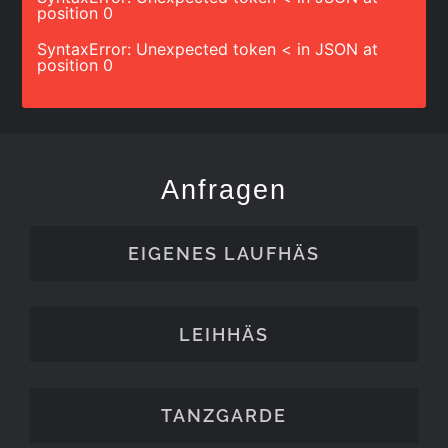
position 0
SyntaxError: Unexpected token < in JSON at
position 0
Anfragen
EIGENES LAUFHÄS
LEIHHÄS
TANZGARDE