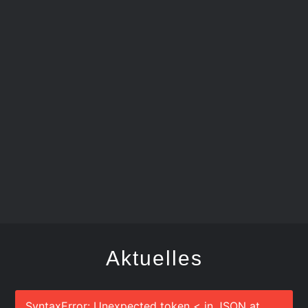
SCHDONZA-BÄTSCHER
Aktuelles
SyntaxError: Unexpected token < in JSON at