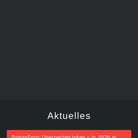
FEGER
Aktuelles
SyntaxError: Unexpected token < in JSON at