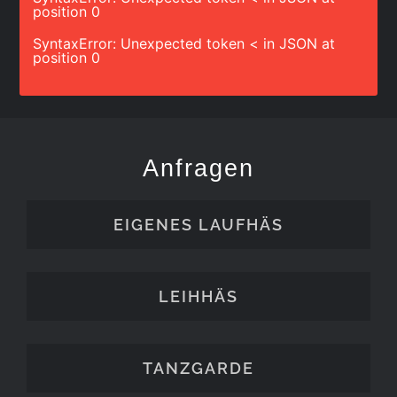
position 0
SyntaxError: Unexpected token < in JSON at
position 0
Anfragen
EIGENES LAUFHÄS
LEIHHÄS
TANZGARDE