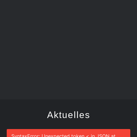
SCHDONZA-BÄTSCHER
Aktuelles
SyntaxError: Unexpected token < in JSON at