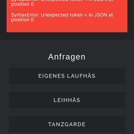
position 0
SyntaxError: Unexpected token < in JSON at
position 0
Anfragen
EIGENES LAUFHÄS
LEIHHÄS
TANZGARDE