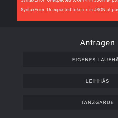
SyntaxError: Unexpected token < in JSON at pos
SyntaxError: Unexpected token < in JSON at pos
Anfragen
EIGENES LAUFH
LEIHHÄS
TANZGARDE