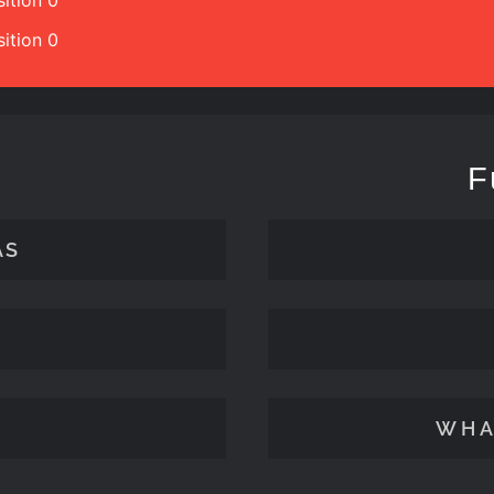
ition 0
ition 0
F
ÄS
WHA