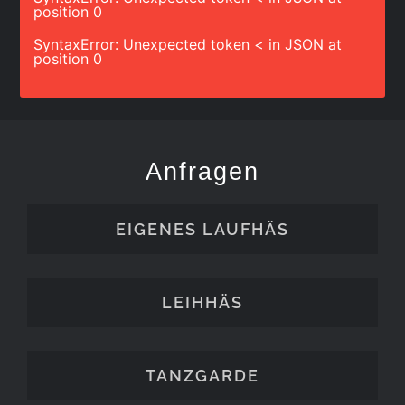
position 0
SyntaxError: Unexpected token < in JSON at
position 0
Anfragen
EIGENES LAUFHÄS
LEIHHÄS
TANZGARDE