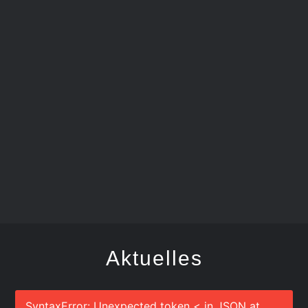
FEGER
Aktuelles
SyntaxError: Unexpected token < in JSON at