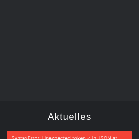
FEGER
Aktuelles
SyntaxError: Unexpected token < in JSON at