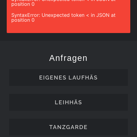
position 0
SyntaxError: Unexpected token < in JSON at
position 0
Anfragen
EIGENES LAUFHÄS
LEIHHÄS
TANZGARDE