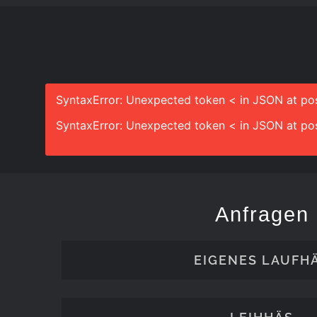
SyntaxError: Unexpected token < in JSON at pos
SyntaxError: Unexpected token < in JSON at pos
Anfragen
EIGENES LAUFH