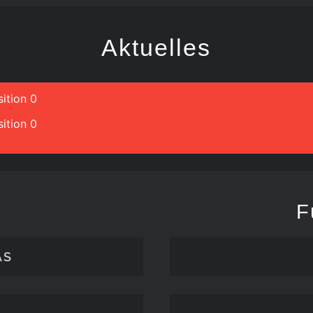
Aktuelles
ition 0
ition 0
F
ÄS