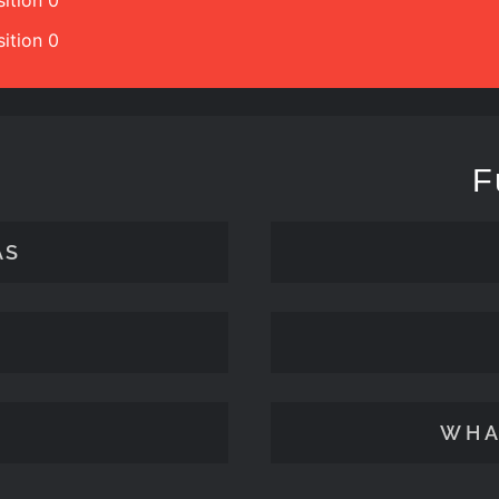
ition 0
ition 0
F
ÄS
WHA