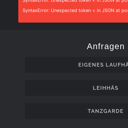
SyntaxError: Unexpected token < in JSON at pos
SyntaxError: Unexpected token < in JSON at pos
Anfragen
EIGENES LAUFH
LEIHHÄS
TANZGARDE