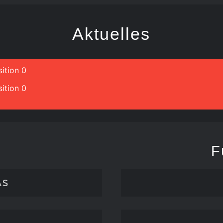
Aktuelles
ition 0
ition 0
F
ÄS