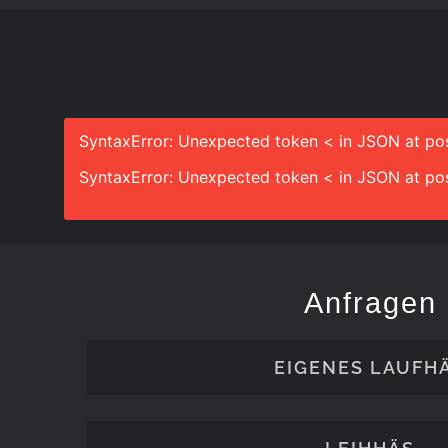
SyntaxError: Unexpected token < in JSON at pos
SyntaxError: Unexpected token < in JSON at pos
Anfragen
EIGENES LAUFH