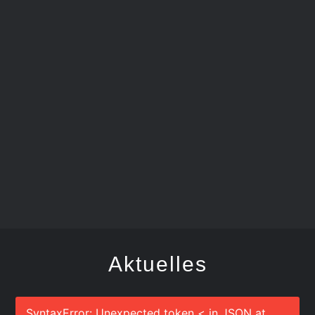
FEGER
Aktuelles
SyntaxError: Unexpected token < in JSON at