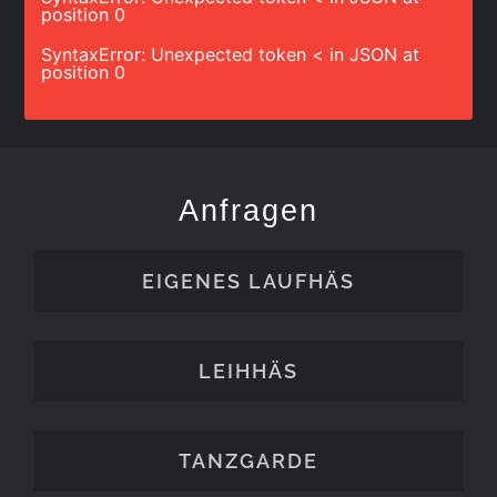
position 0
SyntaxError: Unexpected token < in JSON at
position 0
Anfragen
EIGENES LAUFHÄS
LEIHHÄS
TANZGARDE