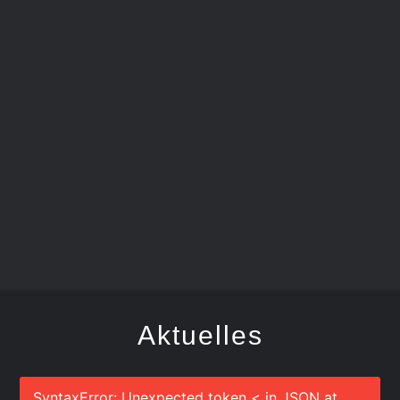
FEGER
Aktuelles
SyntaxError: Unexpected token < in JSON at