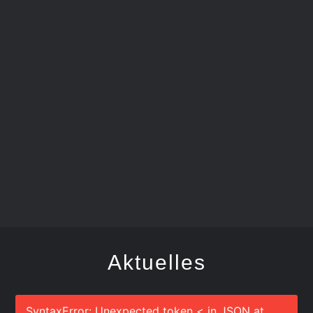
FEGER
Aktuelles
SyntaxError: Unexpected token < in JSON at