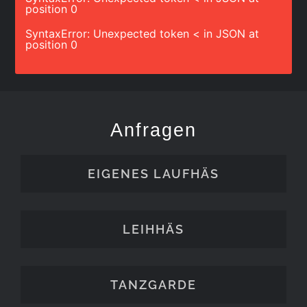
position 0
SyntaxError: Unexpected token < in JSON at
position 0
Anfragen
EIGENES LAUFHÄS
LEIHHÄS
TANZGARDE