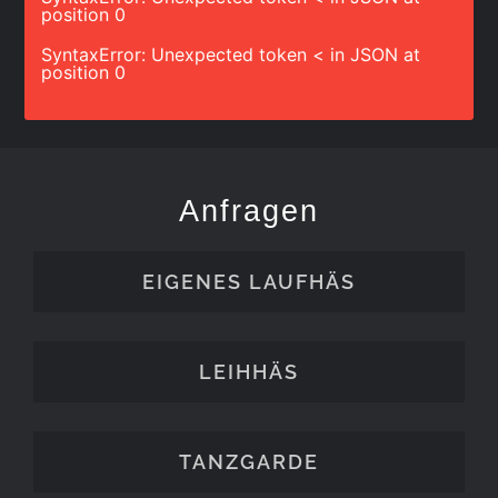
position 0
SyntaxError: Unexpected token < in JSON at
position 0
Anfragen
EIGENES LAUFHÄS
LEIHHÄS
TANZGARDE