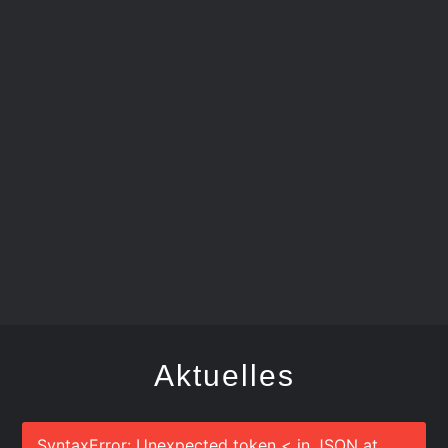
FEGER
Aktuelles
SyntaxError: Unexpected token < in JSON at