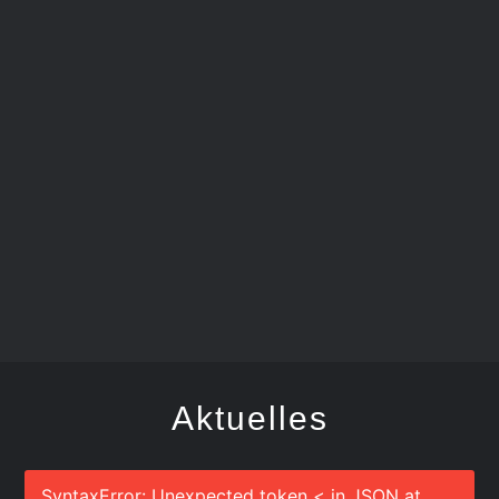
FEGER
Aktuelles
SyntaxError: Unexpected token < in JSON at