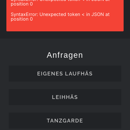
position 0
SyntaxError: Unexpected token < in JSON at
position 0
Anfragen
EIGENES LAUFHÄS
LEIHHÄS
TANZGARDE