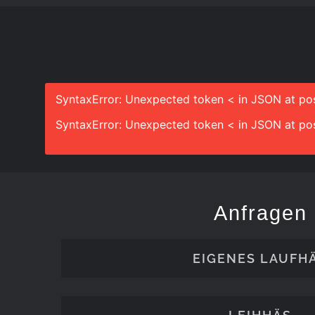
SyntaxError: Unexpected token < in JSON at pos
SyntaxError: Unexpected token < in JSON at pos
Anfragen
EIGENES LAUFH