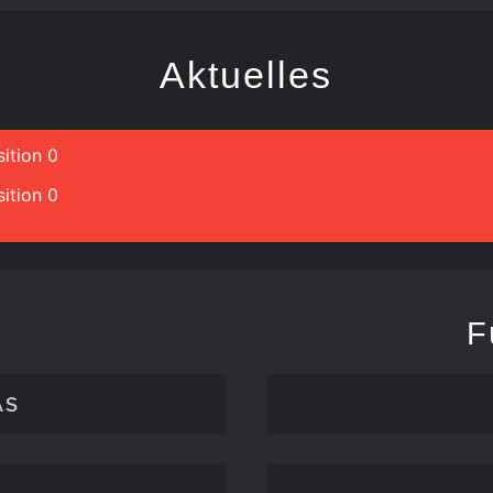
Aktuelles
ition 0
ition 0
F
ÄS