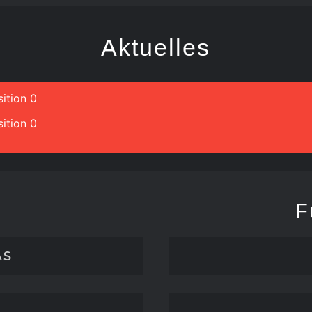
Aktuelles
ition 0
ition 0
F
ÄS