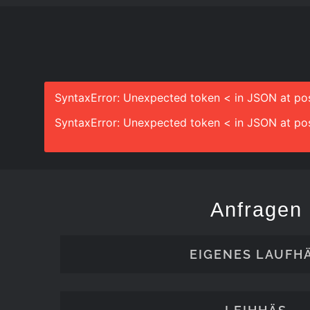
SyntaxError: Unexpected token < in JSON at pos
SyntaxError: Unexpected token < in JSON at pos
Anfragen
EIGENES LAUFH