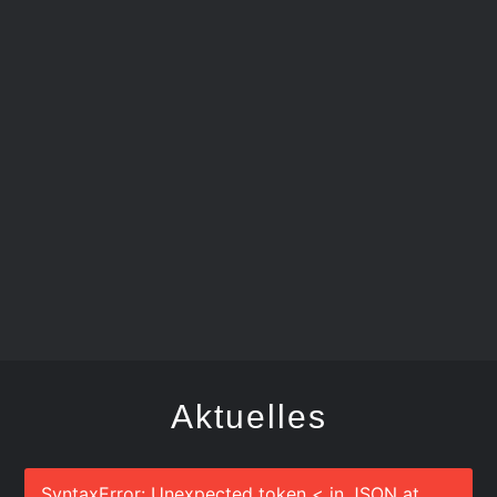
FEGER
Aktuelles
SyntaxError: Unexpected token < in JSON at