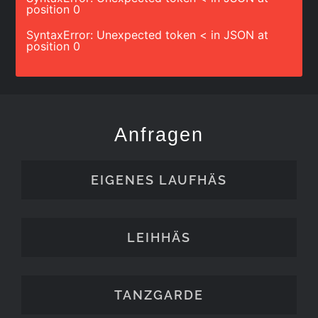
position 0
SyntaxError: Unexpected token < in JSON at
position 0
Anfragen
EIGENES LAUFHÄS
LEIHHÄS
TANZGARDE