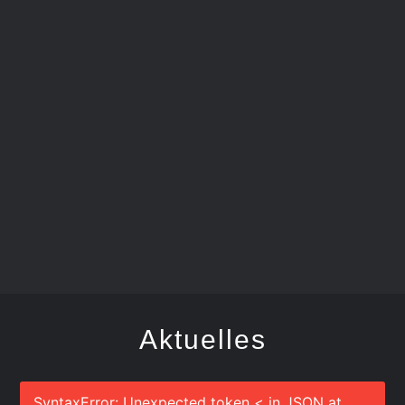
FEGER
Aktuelles
SyntaxError: Unexpected token < in JSON at