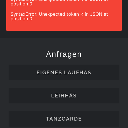
position 0
SyntaxError: Unexpected token < in JSON at
position 0
Anfragen
EIGENES LAUFHÄS
LEIHHÄS
TANZGARDE