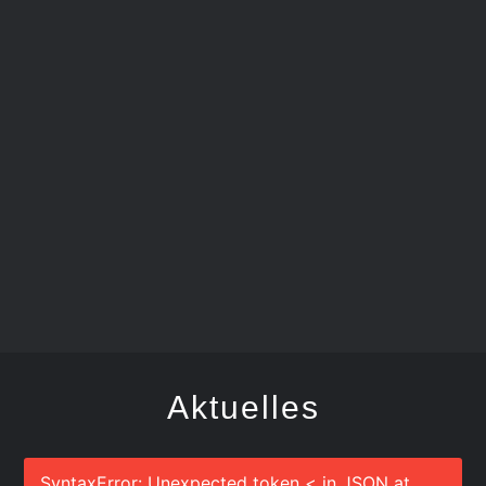
FEGER
Aktuelles
SyntaxError: Unexpected token < in JSON at