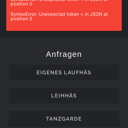
position 0
SyntaxError: Unexpected token < in JSON at
position 0
Anfragen
EIGENES LAUFHÄS
LEIHHÄS
TANZGARDE