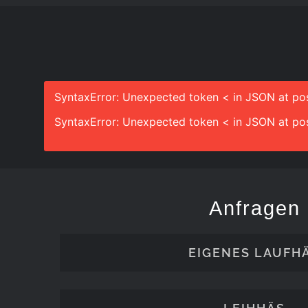
SyntaxError: Unexpected token < in JSON at pos
SyntaxError: Unexpected token < in JSON at pos
Anfragen
EIGENES LAUFH