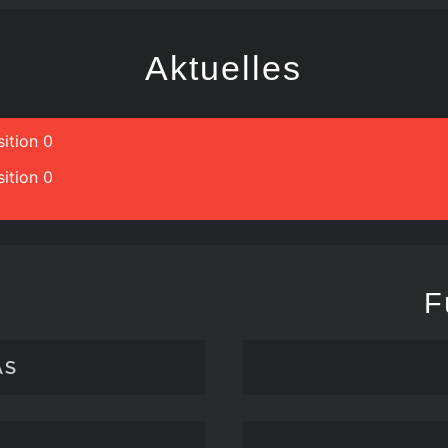
Aktuelles
ition 0
ition 0
F
ÄS