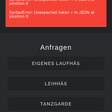
position 0
SyntaxError: Unexpected token < in JSON at
position 0
Anfragen
EIGENES LAUFHÄS
LEIHHÄS
TANZGARDE