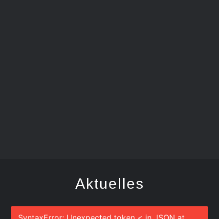
FEGER
Aktuelles
SyntaxError: Unexpected token < in JSON at