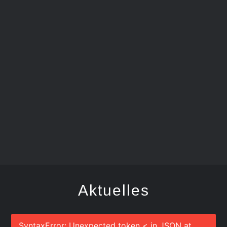
FEGER
Aktuelles
SyntaxError: Unexpected token < in JSON at