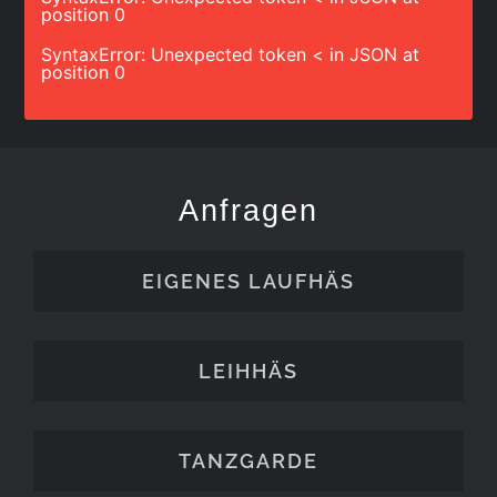
position 0
SyntaxError: Unexpected token < in JSON at
position 0
Anfragen
EIGENES LAUFHÄS
LEIHHÄS
TANZGARDE