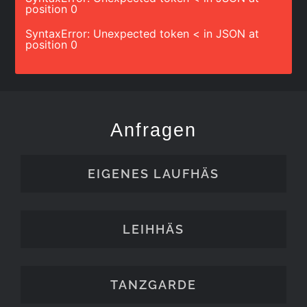
position 0
SyntaxError: Unexpected token < in JSON at
position 0
Anfragen
EIGENES LAUFHÄS
LEIHHÄS
TANZGARDE