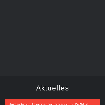
SCHDONZA-BÄTSCHER
Aktuelles
SyntaxError: Unexpected token < in JSON at