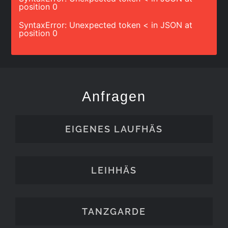
position 0
SyntaxError: Unexpected token < in JSON at
position 0
Anfragen
EIGENES LAUFHÄS
LEIHHÄS
TANZGARDE