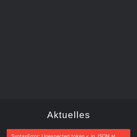
FEGER
Aktuelles
SyntaxError: Unexpected token < in JSON at