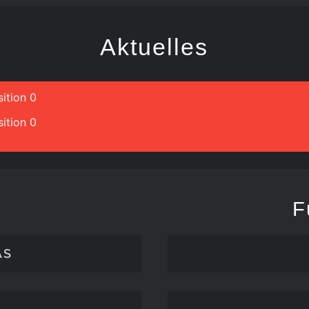
Aktuelles
ition 0
ition 0
F
ÄS