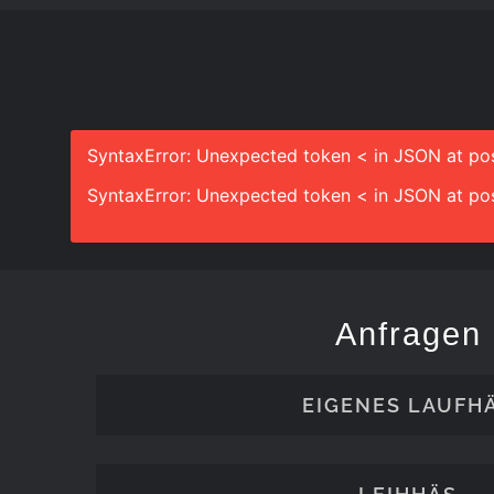
SyntaxError: Unexpected token < in JSON at pos
SyntaxError: Unexpected token < in JSON at pos
Anfragen
EIGENES LAUFH