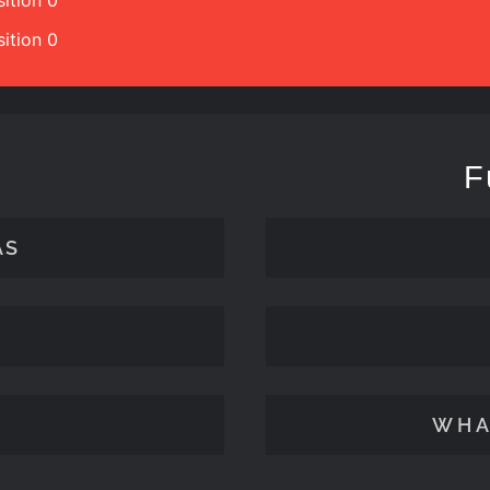
ition 0
ition 0
F
ÄS
WHA