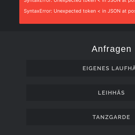
SyntaxError: Unexpected token < in JSON at pos
SyntaxError: Unexpected token < in JSON at pos
Anfragen
EIGENES LAUFH
LEIHHÄS
TANZGARDE