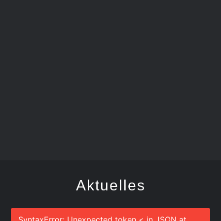
FEGER
Aktuelles
SyntaxError: Unexpected token < in JSON at