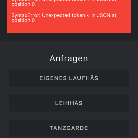
position 0
SyntaxError: Unexpected token < in JSON at
position 0
Anfragen
EIGENES LAUFHÄS
LEIHHÄS
TANZGARDE