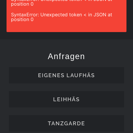
position 0
SyntaxError: Unexpected token < in JSON at
position 0
Anfragen
EIGENES LAUFHÄS
LEIHHÄS
TANZGARDE