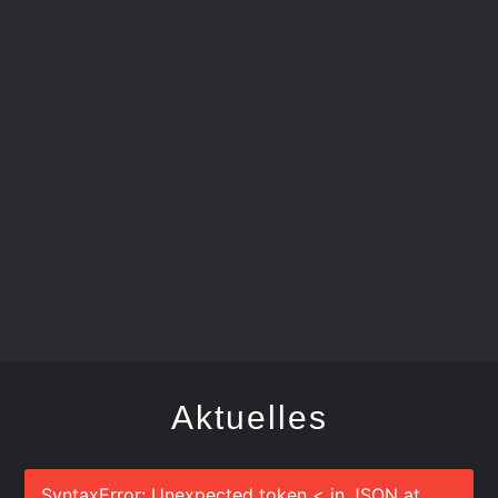
FEGER
Aktuelles
SyntaxError: Unexpected token < in JSON at