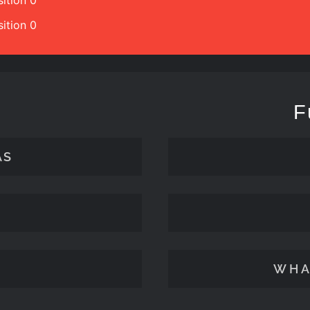
ition 0
ition 0
F
ÄS
WHA