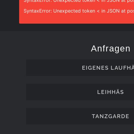
SyntaxError: Unexpected token < in JSON at pos
SyntaxError: Unexpected token < in JSON at pos
Anfragen
EIGENES LAUFH
LEIHHÄS
TANZGARDE